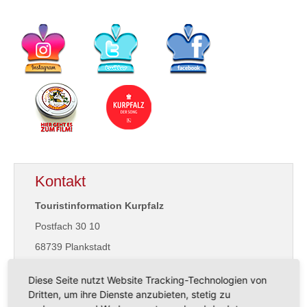
Kontakt
Touristinformation Kurpfalz
Postfach 30 10
68739 Plankstadt
Diese Seite nutzt Website Tracking-Technologien von
kurpfalz@kurpfalz-information.de
Dritten, um ihre Dienste anzubieten, stetig zu
www.kurpfalz-tourist.de